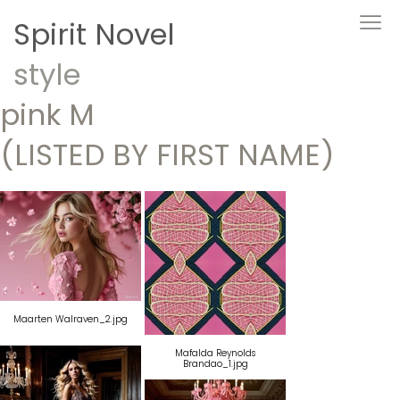
Spirit Novel
style
pink M
(LISTED BY FIRST NAME)
Maarten Walraven_2.jpg
Mafalda Reynolds
Brandao_1.jpg